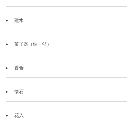
建水
菓子器（鉢・盆）
香合
懐石
花入