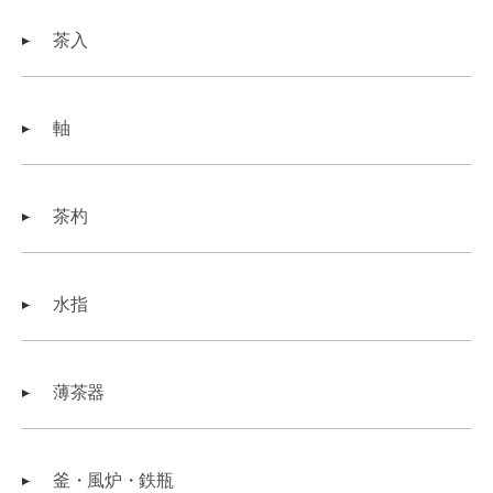
茶入
軸
茶杓
水指
薄茶器
釜・風炉・鉄瓶