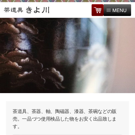
茶道具、茶器、軸、陶磁器、漆器、茶碗などの販
売。一品づつ使用検品した物をお安く出品致しま
す。