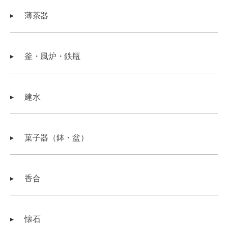
薄茶器
釜・風炉・鉄瓶
建水
菓子器（鉢・盆）
香合
懐石