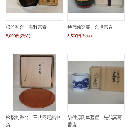
根竹香合 海野宗泰
時代独楽棗 久世宗春
8,000円(税込)
8,500円(税込)
松摺丸香台 三代稲尾誠中
染付源氏車蓋置 先代真葛
斎
香斎