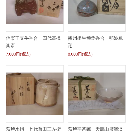
信楽干支牛香合 四代高橋
播州相生焼栗香合 那波鳳
楽斎
翔
7,000円(税込)
8,000円(税込)
萩焼水指 七代兼田三左衛
萩焼平茶碗 天鵬山廣瀬淡