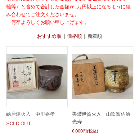
軸等）と含めて合計した金額が1万円以上になるように組
み合わせてご注文くださいませ。
何卒よろしくお願い申し上げます。
おすすめ順
|
価格順
|
新着順
絵唐津火入 中里嘉孝
美濃伊賀火入 山吹窯佐治
光寿
SOLD OUT
6,000円(税込)