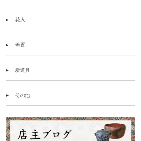
花入
蓋置
炭道具
その他