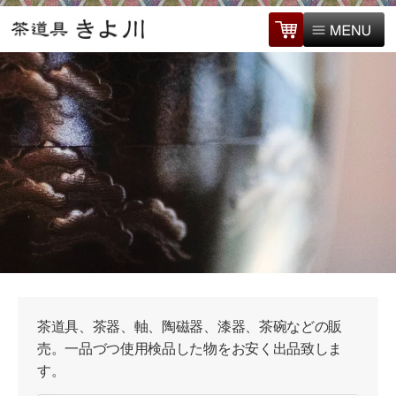
茶道具、茶器、軸、陶磁器、漆器、茶碗などの販
売。一品づつ使用検品した物をお安く出品致しま
す。