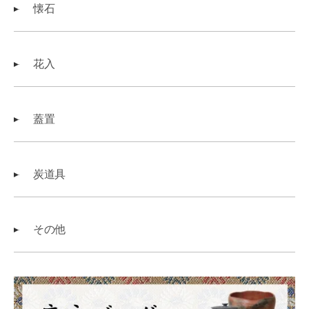
懐石
花入
蓋置
炭道具
その他