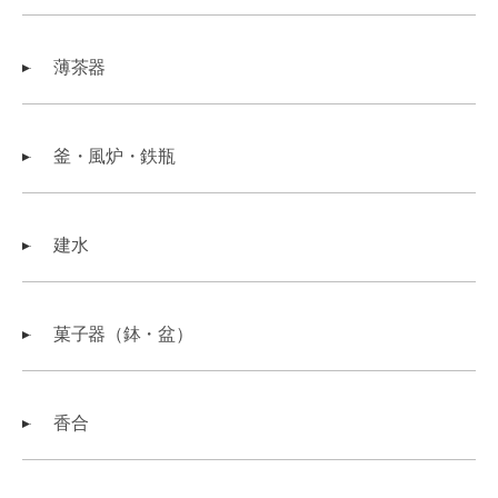
薄茶器
釜・風炉・鉄瓶
建水
菓子器（鉢・盆）
香合