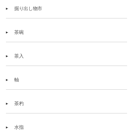
掘り出し物市
茶碗
茶入
軸
茶杓
水指