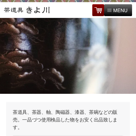
茶道具、茶器、軸、陶磁器、漆器、茶碗などの販
売。一品づつ使用検品した物をお安く出品致しま
す。