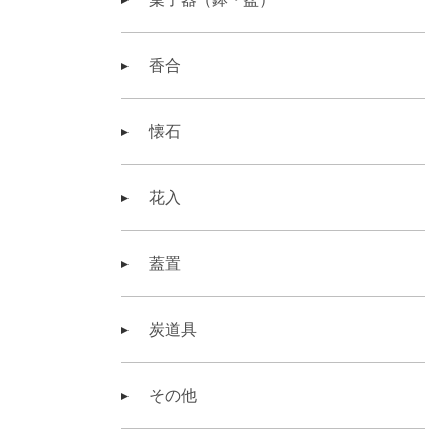
香合
懐石
花入
蓋置
炭道具
その他