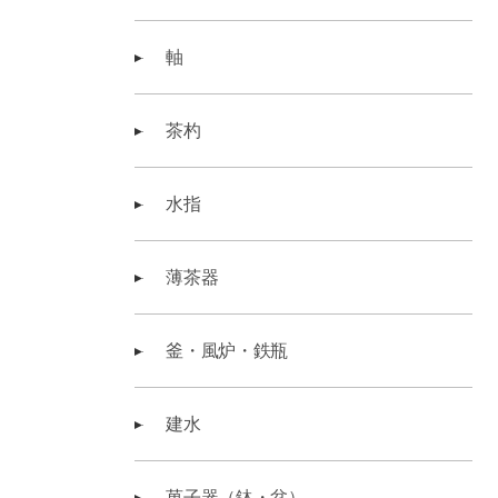
軸
茶杓
水指
薄茶器
釜・風炉・鉄瓶
建水
菓子器（鉢・盆）