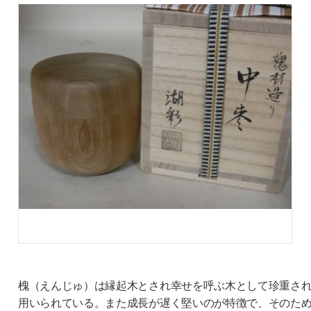
槐（えんじゅ）は縁起木とされ幸せを呼ぶ木として珍重さ
用いられている。また成長が遅く堅いのが特徴で、そのた