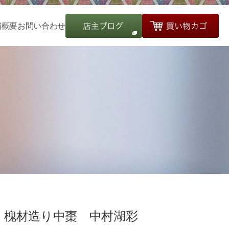
舗概要
お問い合わせ
槐材造り中棗 中村湖彩