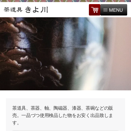
茶道具、茶器、軸、陶磁器、漆器、茶碗などの販
売。一品づつ使用検品した物をお安く出品致しま
す。