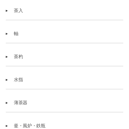
茶入
軸
茶杓
水指
薄茶器
釜・風炉・鉄瓶