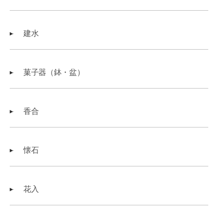
建水
菓子器（鉢・盆）
香合
懐石
花入