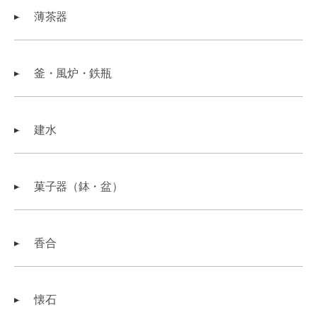
薄茶器
釜・風炉・鉄瓶
建水
菓子器（鉢・盆）
香合
懐石