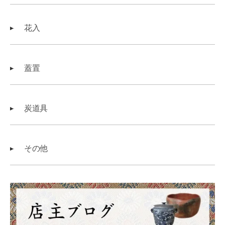
花入
蓋置
炭道具
その他