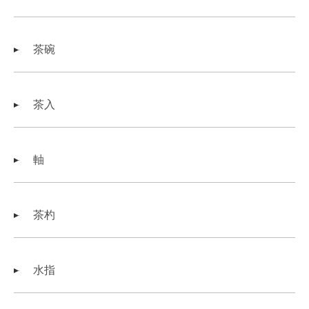
茶碗
茶入
軸
茶杓
水指