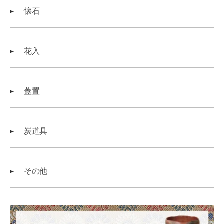
懐石
花入
蓋置
炭道具
その他