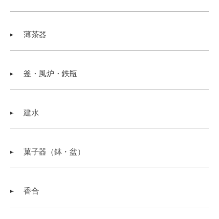
薄茶器
釜・風炉・鉄瓶
建水
菓子器（鉢・盆）
香合