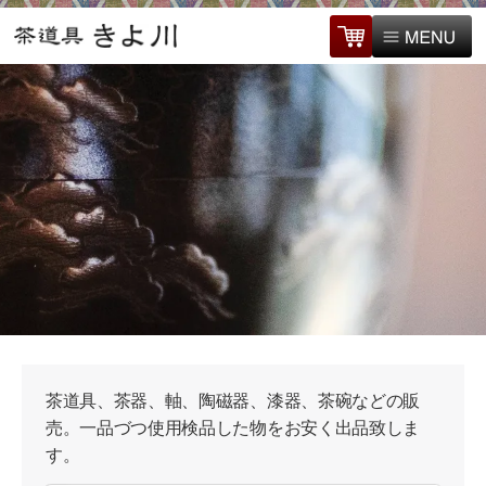
茶道具、茶器、軸、陶磁器、漆器、茶碗などの販
売。一品づつ使用検品した物をお安く出品致しま
す。