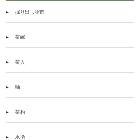
掘り出し物市
茶碗
茶入
軸
茶杓
水指