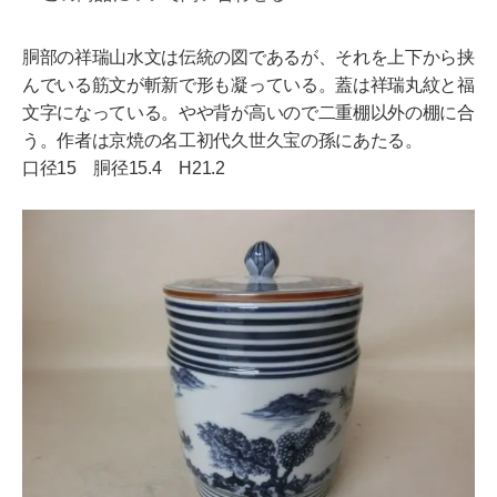
胴部の祥瑞山水文は伝統の図であるが、それを上下から挟
んでいる筋文が斬新で形も凝っている。蓋は祥瑞丸紋と福
文字になっている。やや背が高いので二重棚以外の棚に合
う。作者は京焼の名工初代久世久宝の孫にあたる。
口径15 胴径15.4 H21.2