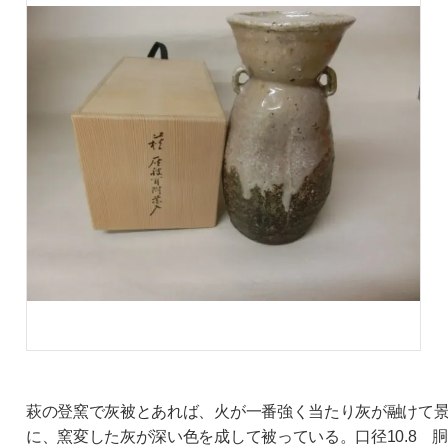
萩の登窯で灰被とあれば、火が一番強く当たり灰が融けて
に、窯変した灰が深い色を成して被っている。口径10.8 胴径1