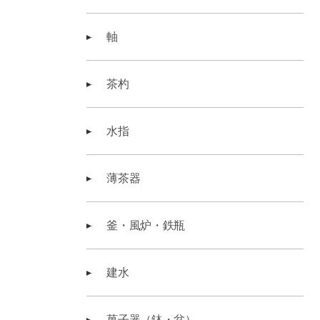
軸
茶杓
水指
薄茶器
釜・風炉・鉄瓶
建水
菓子器（鉢・盆）