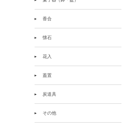
香合
懐石
花入
蓋置
炭道具
その他