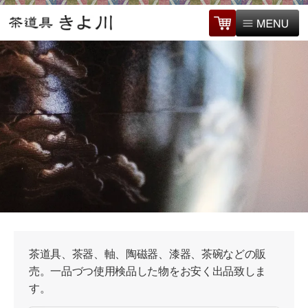
茶道具、茶器、軸、陶磁器、漆器、茶碗などの販
売。一品づつ使用検品した物をお安く出品致しま
す。