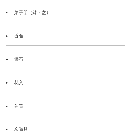
菓子器（鉢・盆）
香合
懐石
花入
蓋置
炭道具