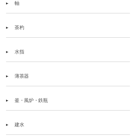
軸
茶杓
水指
薄茶器
釜・風炉・鉄瓶
建水