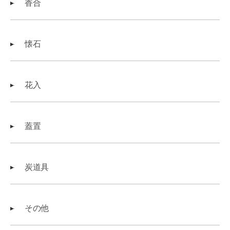
香合
懐石
花入
蓋置
炭道具
その他