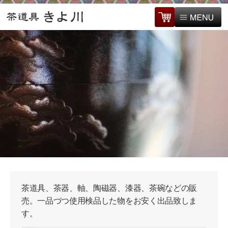
茶道具、茶器、軸、陶磁器、漆器、茶碗などの販
売。一品づつ使用検品した物をお安く出品致しま
す。