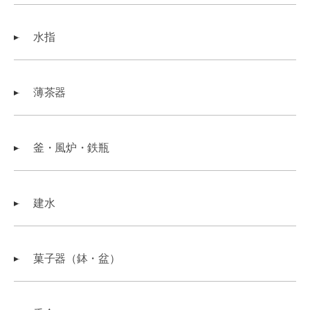
水指
薄茶器
釜・風炉・鉄瓶
建水
菓子器（鉢・盆）