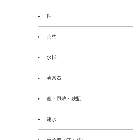
軸
茶杓
水指
薄茶器
釜・風炉・鉄瓶
建水
菓子器（鉢・盆）