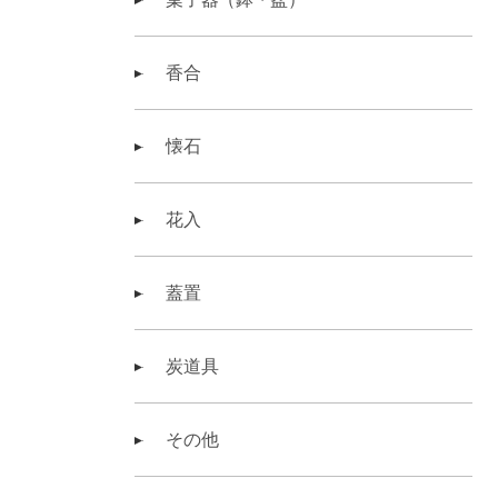
香合
懐石
花入
蓋置
炭道具
その他