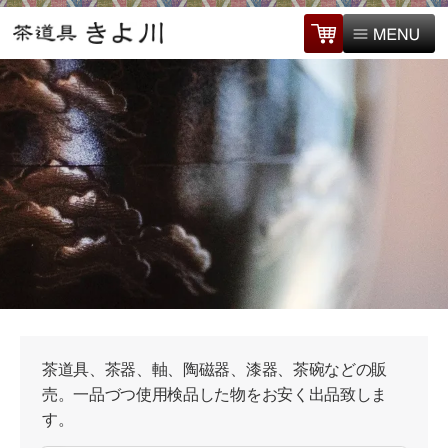
茶道具、茶器、軸、陶磁器、漆器、茶碗などの販
売。一品づつ使用検品した物をお安く出品致しま
す。