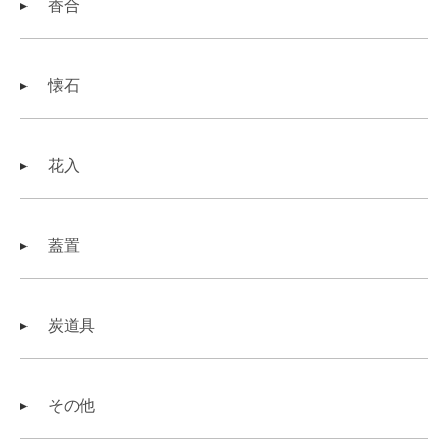
香合
懐石
花入
蓋置
炭道具
その他