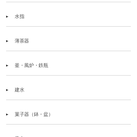
水指
薄茶器
釜・風炉・鉄瓶
建水
菓子器（鉢・盆）