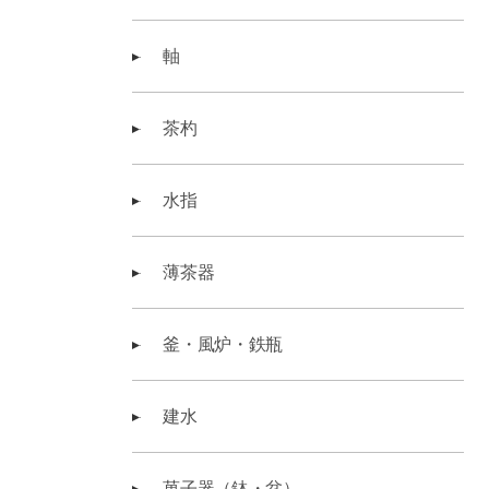
軸
茶杓
水指
薄茶器
釜・風炉・鉄瓶
建水
菓子器（鉢・盆）