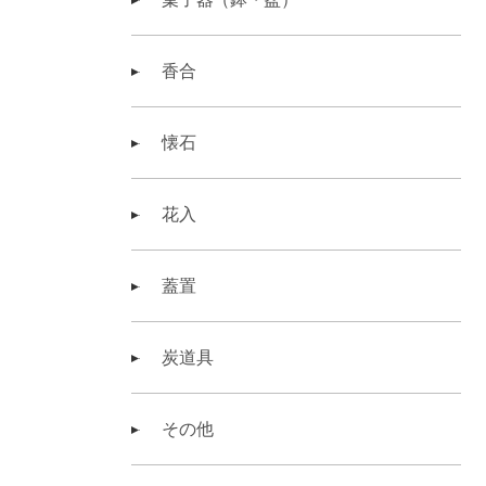
香合
懐石
花入
蓋置
炭道具
その他