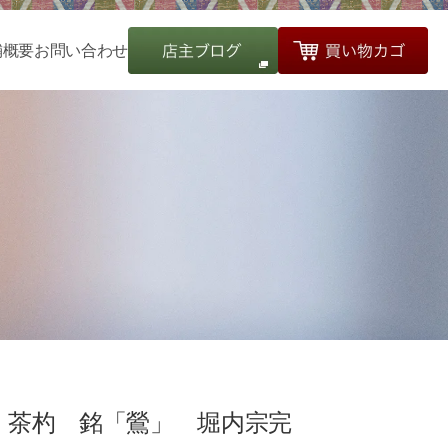
舗概要
お問い合わせ
茶杓 銘「鶯」 堀内宗完