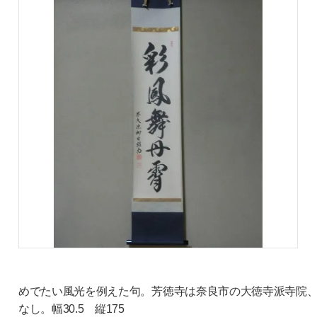
めでたい風光を例えた句。芳徳寺は奈良市の大徳寺派寺院
なし。幅30.5 縦175