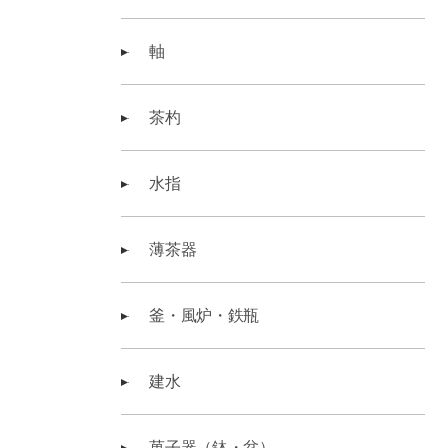
軸
茶杓
水指
薄茶器
釜・風炉・鉄瓶
建水
菓子器（鉢・盆）