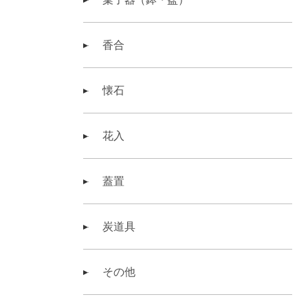
香合
懐石
花入
蓋置
炭道具
その他