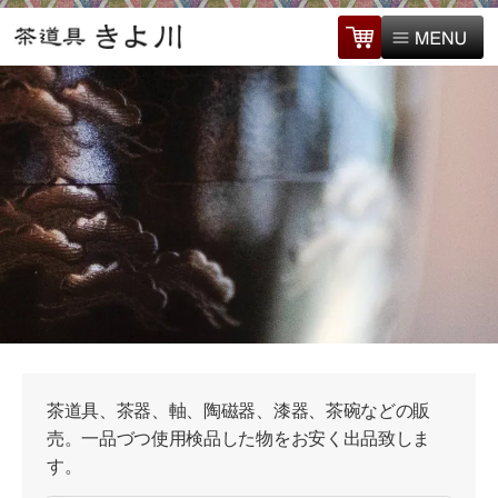
茶道具、茶器、軸、陶磁器、漆器、茶碗などの販
売。一品づつ使用検品した物をお安く出品致しま
す。