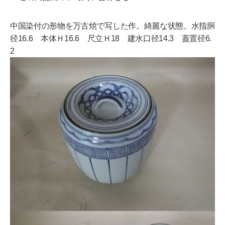
中国染付の形物を万古焼で写した作。綺麗な状態。水指胴
径16.6 本体Ｈ16.6 尺立Ｈ18 建水口径14.3 蓋置径6.
2