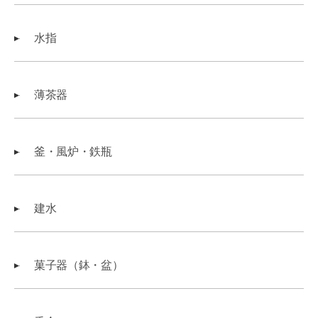
水指
薄茶器
釜・風炉・鉄瓶
建水
菓子器（鉢・盆）