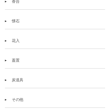
香合
懐石
花入
蓋置
炭道具
その他