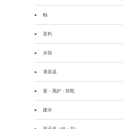
軸
茶杓
水指
薄茶器
釜・風炉・鉄瓶
建水
菓子器（鉢・盆）