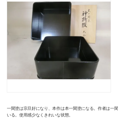
一閑塗は宗旦好になり、本作は本一閑塗になる。作者は一
いる。使用感少なくきれいな状態。