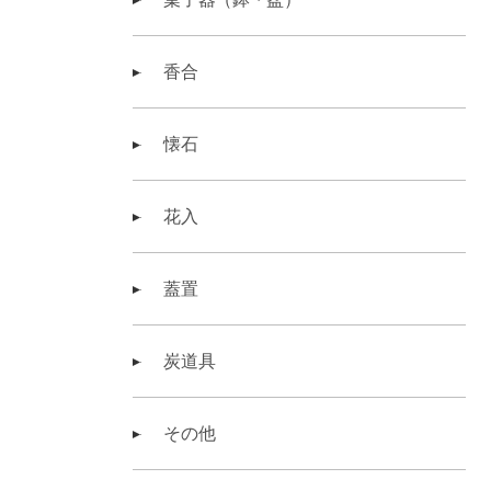
香合
懐石
花入
蓋置
炭道具
その他