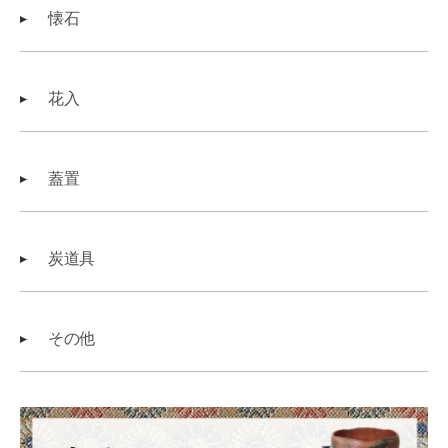
懐石
花入
蓋置
炭道具
その他