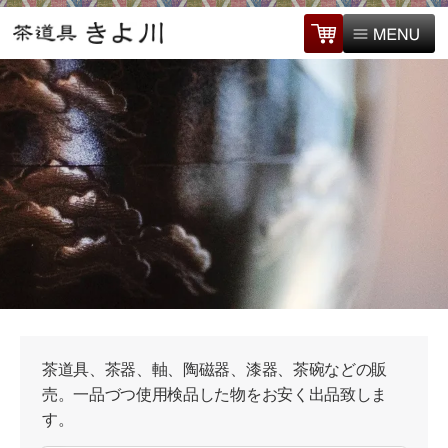
茶道具、茶器、軸、陶磁器、漆器、茶碗などの販
売。一品づつ使用検品した物をお安く出品致しま
す。