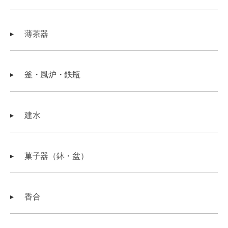
薄茶器
釜・風炉・鉄瓶
建水
菓子器（鉢・盆）
香合