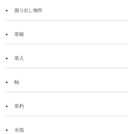
掘り出し物市
茶碗
茶入
軸
茶杓
水指