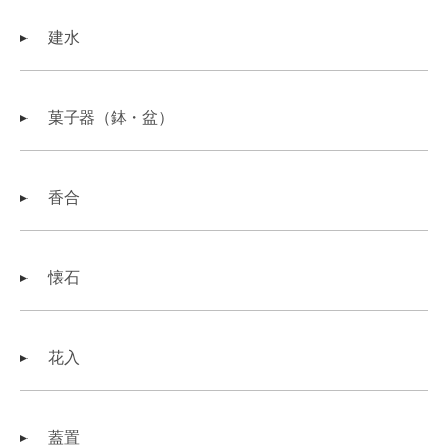
建水
菓子器（鉢・盆）
香合
懐石
花入
蓋置