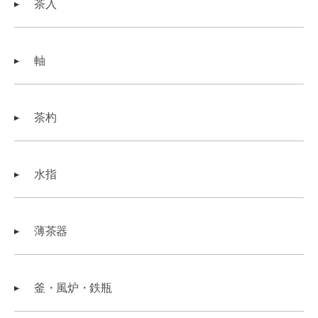
茶入
軸
茶杓
水指
薄茶器
釜・風炉・鉄瓶