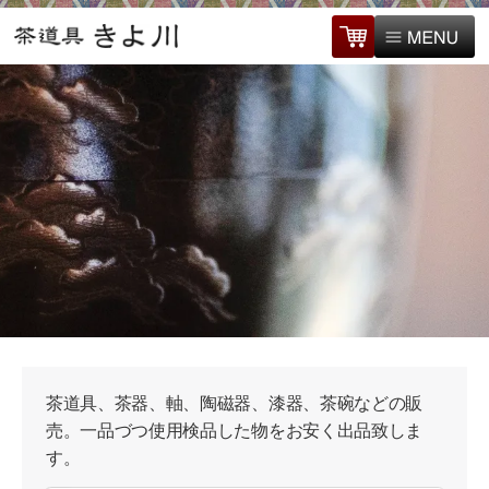
茶道具、茶器、軸、陶磁器、漆器、茶碗などの販
売。一品づつ使用検品した物をお安く出品致しま
す。