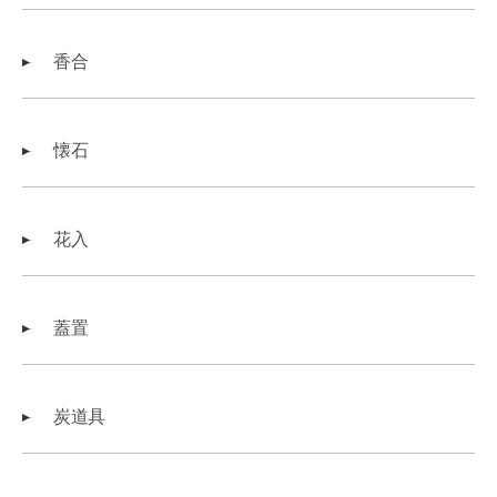
香合
懐石
花入
蓋置
炭道具