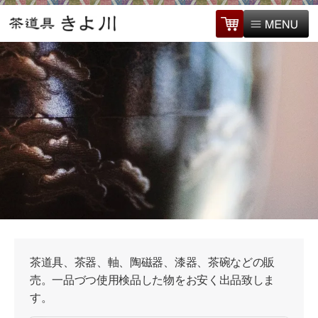
茶道具、茶器、軸、陶磁器、漆器、茶碗などの販
売。一品づつ使用検品した物をお安く出品致しま
す。