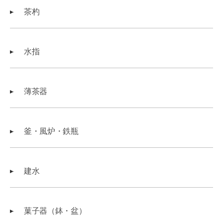
茶杓
水指
薄茶器
釜・風炉・鉄瓶
建水
菓子器（鉢・盆）