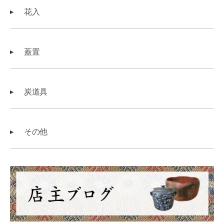
花入
蓋置
炭道具
その他