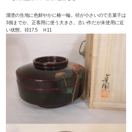
溜塗の生地に色鮮やかに椿一輪。径が小さいので主菓子は
3個までか、正客用に使う大きさ。古い作だが未使用に近
い状態。径17.5 Ｈ11