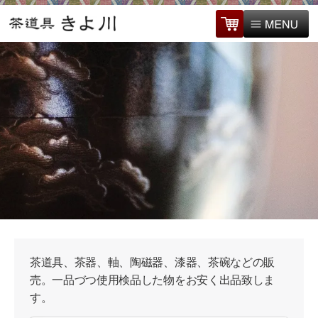
茶道具、茶器、軸、陶磁器、漆器、茶碗などの販
売。一品づつ使用検品した物をお安く出品致しま
す。