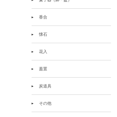
香合
懐石
花入
蓋置
炭道具
その他