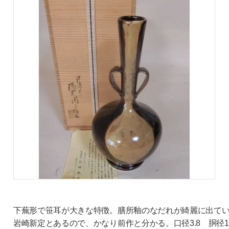
下蕪形で笹耳が大きな特徴。膳所釉のなだれが綺麗に出て
岩崎新定とあるので、かなり前作と分かる。口径3.8 胴径12.