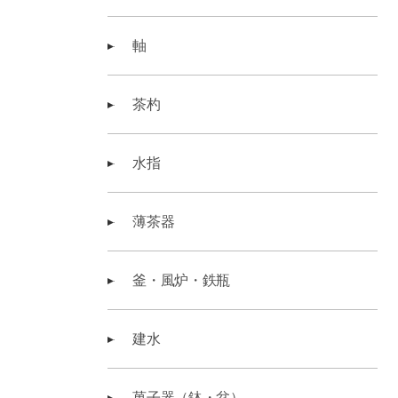
軸
茶杓
水指
薄茶器
釜・風炉・鉄瓶
建水
菓子器（鉢・盆）