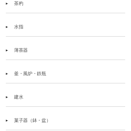
茶杓
水指
薄茶器
釜・風炉・鉄瓶
建水
菓子器（鉢・盆）