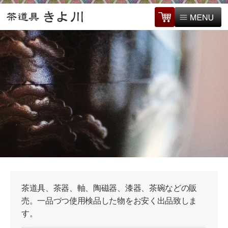
茶道具、茶器、軸、陶磁器、漆器、茶碗などの販
売。一品づつ使用検品した物をお安く出品致しま
す。