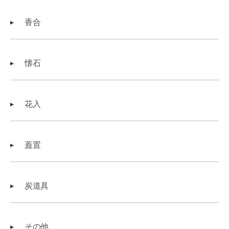
香合
懐石
花入
蓋置
炭道具
その他