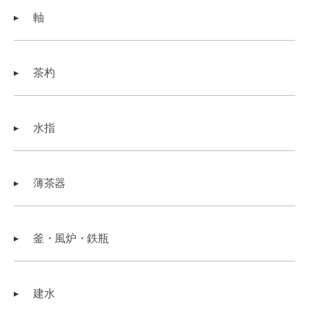
軸
茶杓
水指
薄茶器
釜・風炉・鉄瓶
建水