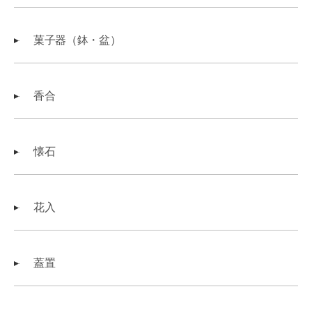
菓子器（鉢・盆）
香合
懐石
花入
蓋置