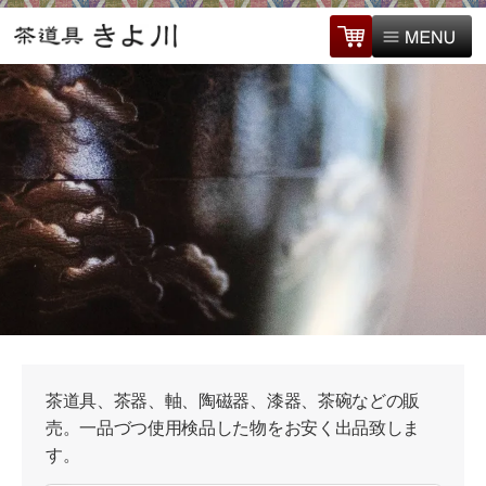
茶道具、茶器、軸、陶磁器、漆器、茶碗などの販
売。一品づつ使用検品した物をお安く出品致しま
す。