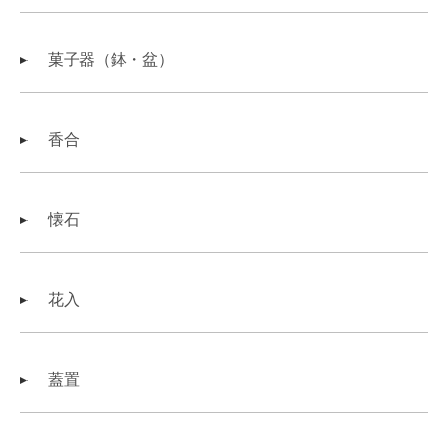
菓子器（鉢・盆）
香合
懐石
花入
蓋置