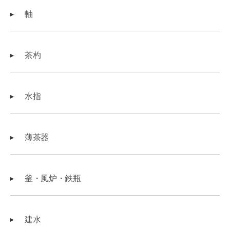
軸
茶杓
水指
薄茶器
釜・風炉・鉄瓶
建水