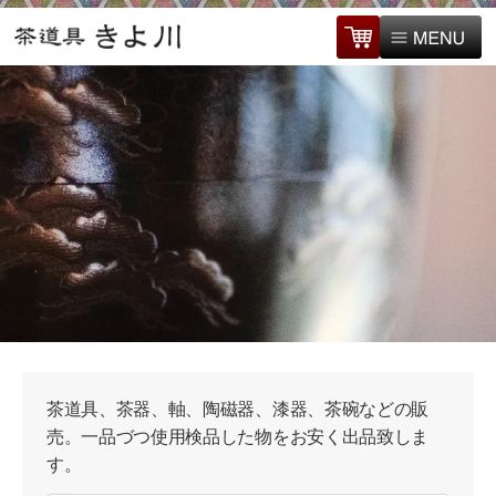
茶道具、茶器、軸、陶磁器、漆器、茶碗などの販
売。一品づつ使用検品した物をお安く出品致しま
す。