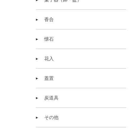
香合
懐石
花入
蓋置
炭道具
その他