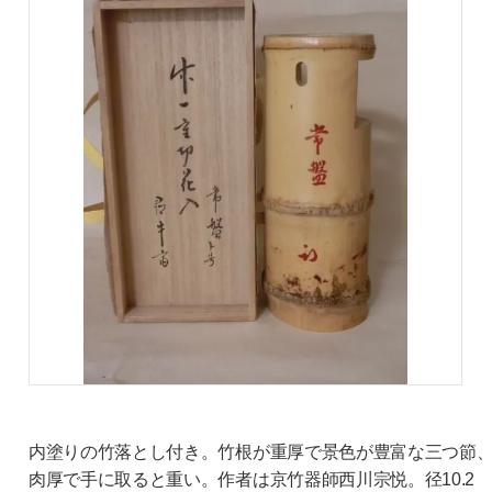
内塗りの竹落とし付き。竹根が重厚で景色が豊富な三つ節
肉厚で手に取ると重い。作者は京竹器師西川宗悦。径10.2 Ｈ