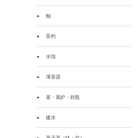
軸
茶杓
水指
薄茶器
釜・風炉・鉄瓶
建水
菓子器（鉢・盆）