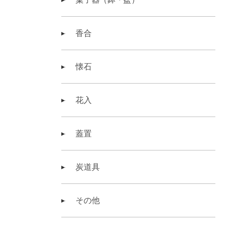
香合
懐石
花入
蓋置
炭道具
その他