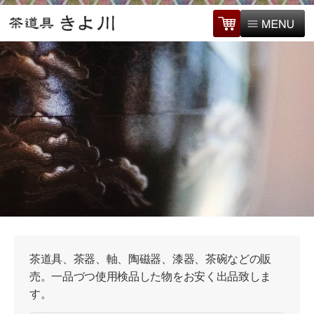
茶道具、茶器、軸、陶磁器、漆器、茶碗などの販
売。一品づつ使用検品した物をお安く出品致しま
す。