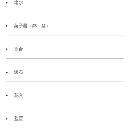
建水
菓子器（鉢・盆）
香合
懐石
花入
蓋置