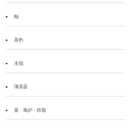
軸
茶杓
水指
薄茶器
釜・風炉・鉄瓶