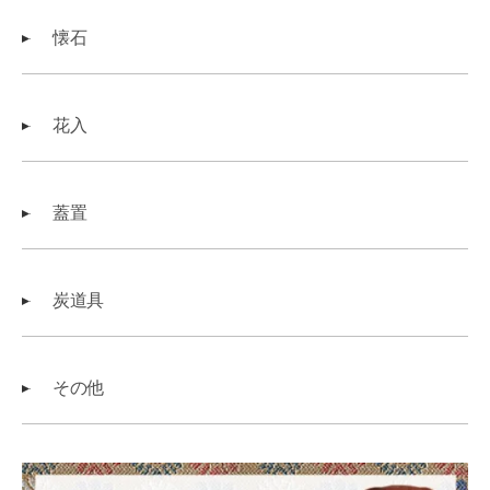
懐石
花入
蓋置
炭道具
その他