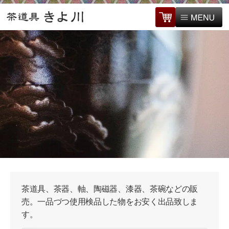
茶道具、茶器、軸、陶磁器、漆器、茶碗などの販
売。一品づつ使用検品した物をお安く出品致しま
す。