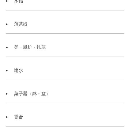
水指
薄茶器
釜・風炉・鉄瓶
建水
菓子器（鉢・盆）
香合