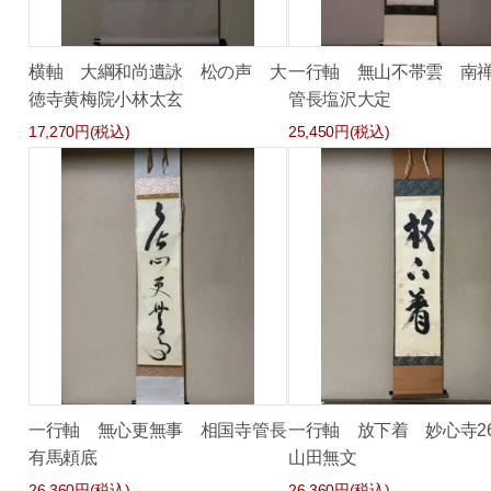
横軸 大綱和尚遺詠 松の声 大
一行軸 無山不帯雲 南禅
徳寺黄梅院小林太玄
管長塩沢大定
17,270円(税込)
25,450円(税込)
一行軸 無心更無事 相国寺管長
一行軸 放下着 妙心寺2
有馬頼底
山田無文
26,360円(税込)
26,360円(税込)