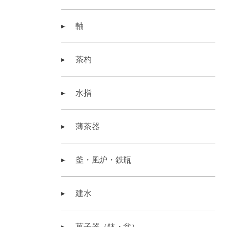
軸
茶杓
水指
薄茶器
釜・風炉・鉄瓶
建水
菓子器（鉢・盆）