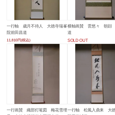
一行軸 歳月不待人 大徳寺瑞峯
横軸画賛 雲悠々 朝顔
院前田昌道
道
11,810円(税込)
SOLD OUT
一行画賛 織部灯篭図 梅花雪埋
一行軸 松風入鼎来 大