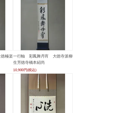
大徳極楽
一行軸 彩鳳舞丹宵 大徳寺派柳
生芳徳寺橋本紹尚
10,900円(税込)