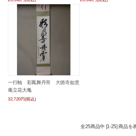
一行軸 彩鳳舞丹宵 大徳寺如意
庵立花大亀
32,720円(税込)
全25商品中 [1-25] 商