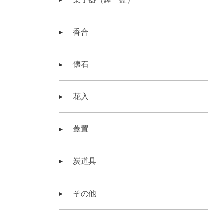
香合
懐石
花入
蓋置
炭道具
その他