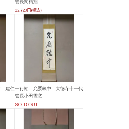
管長関精拙
12,720円(税込)
食 建仁
一行軸 允厥執中 大徳寺十一代
管長小田雪窓
SOLD OUT