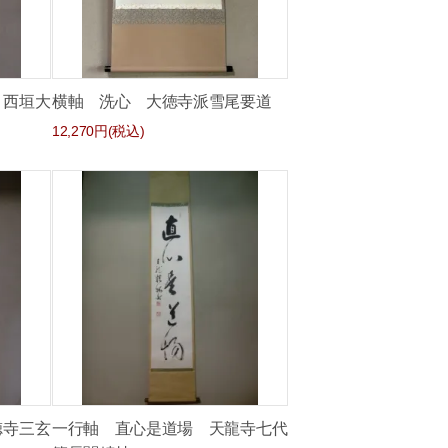
 西垣大
横軸 洗心 大徳寺派雪尾要道
12,270円(税込)
徳寺三玄
一行軸 直心是道場 天龍寺七代