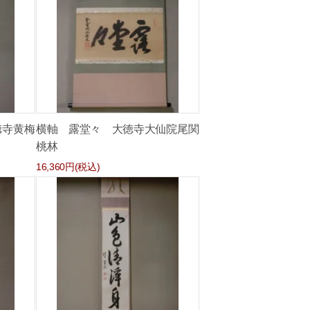
徳寺黄梅
横軸 露堂々 大徳寺大仙院尾関
桃林
16,360円(税込)