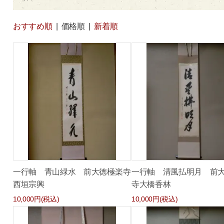
おすすめ順
|
価格順
|
新着順
一行軸 青山緑水 前大徳極楽寺
一行軸 清風払明月 前
西垣宗興
寺大橋香林
10,000円(税込)
10,000円(税込)