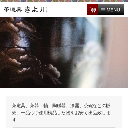
茶道具、茶器、軸、陶磁器、漆器、茶碗などの販
売。一品づつ使用検品した物をお安く出品致しま
す。