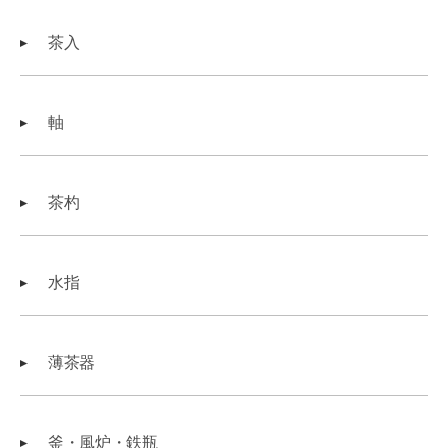
茶入
軸
茶杓
水指
薄茶器
釜・風炉・鉄瓶