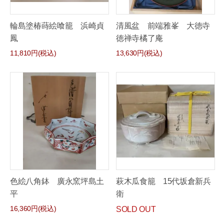
輪島塗椿蒔絵喰籠 浜崎貞
清風盆 前端雅峯 大徳寺
鳳
徳禅寺橘了庵
11,810円(税込)
13,630円(税込)
色絵八角鉢 廣永窯坪島土
萩木瓜食籠 15代坂倉新兵
平
衛
16,360円(税込)
SOLD OUT