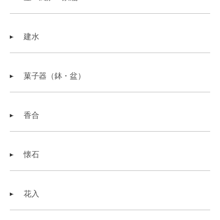
建水
菓子器（鉢・盆）
香合
懐石
花入