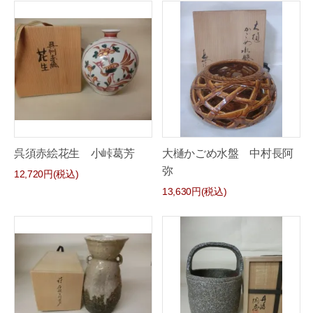
呉須赤絵花生 小峠葛芳
大樋かごめ水盤 中村長阿
弥
12,720円(税込)
13,630円(税込)