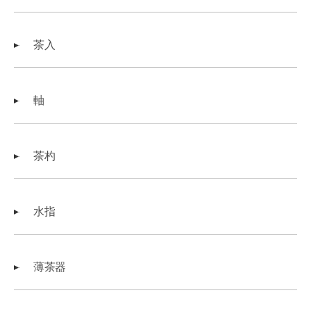
茶入
軸
茶杓
水指
薄茶器