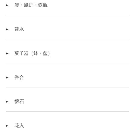
釜・風炉・鉄瓶
建水
菓子器（鉢・盆）
香合
懐石
花入