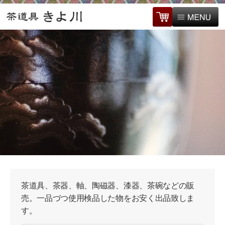
茶道具、茶器、軸、陶磁器、漆器、茶碗などの販
売。一品づつ使用検品した物をお安く出品致しま
す。