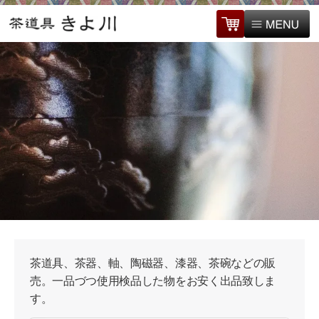
茶道具、茶器、軸、陶磁器、漆器、茶碗などの販
売。一品づつ使用検品した物をお安く出品致しま
す。