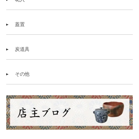
蓋置
炭道具
その他