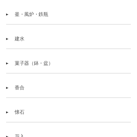
釜・風炉・鉄瓶
建水
菓子器（鉢・盆）
香合
懐石
花入