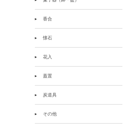
香合
懐石
花入
蓋置
炭道具
その他