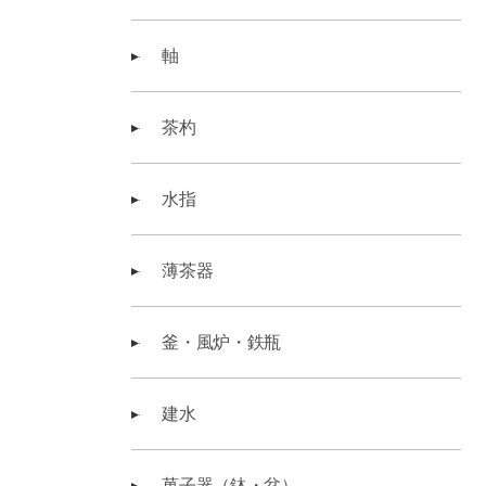
軸
茶杓
水指
薄茶器
釜・風炉・鉄瓶
建水
菓子器（鉢・盆）