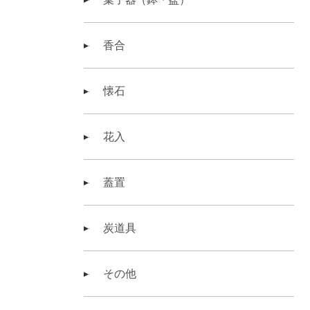
香合
懐石
花入
蓋置
炭道具
その他