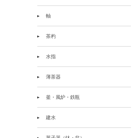
軸
茶杓
水指
薄茶器
釜・風炉・鉄瓶
建水
菓子器（鉢・盆）