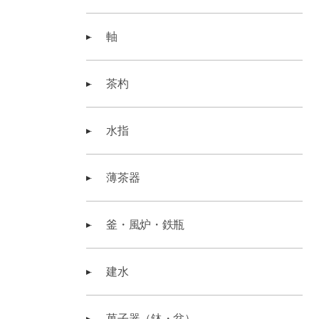
軸
茶杓
水指
薄茶器
釜・風炉・鉄瓶
建水
菓子器（鉢・盆）