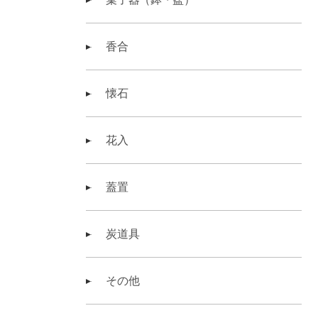
香合
懐石
花入
蓋置
炭道具
その他